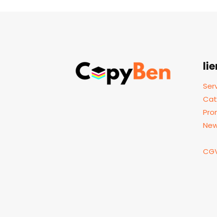
li
Ser
Cat
Pro
Ne
CG