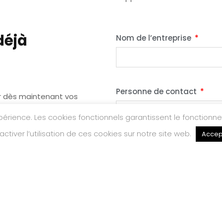
déjà
Nom de l’entreprise
Personne de contact
ir dès maintenant vos
xpérience. Les cookies fonctionnels garantissent le fonctionn
cture pour compléter les
tiver l’utilisation de ces cookies sur notre site web.
Accep
n° de TVA
L’e-facturation à la portée
J'accepte de recevoir les 