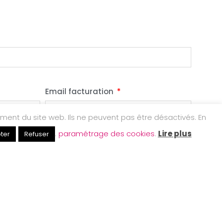
Email facturation
ement du site web. Ils ne peuvent pas être désactivés. En
.
paramétrage des cookies
.
Lire plus
ter
Refuser
N° client Copyben ( si connu)
factures via Peppol dès maintenant